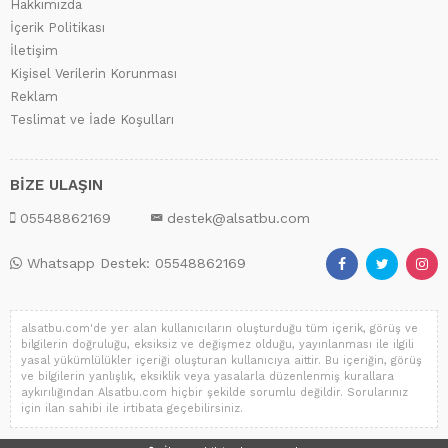
Hakkımızda
İçerik Politikası
İletişim
Kişisel Verilerin Korunması
Reklam
Teslimat ve İade Koşulları
BİZE ULAŞIN
05548862169
destek@alsatbu.com
Whatsapp Destek: 05548862169
alsatbu.com'de yer alan kullanıcıların oluşturduğu tüm içerik, görüş ve
bilgilerin doğruluğu, eksiksiz ve değişmez olduğu, yayınlanması ile ilgili
yasal yükümlülükler içeriği oluşturan kullanıcıya aittir. Bu içeriğin, görüş
ve bilgilerin yanlışlık, eksiklik veya yasalarla düzenlenmiş kurallara
aykırılığından Alsatbu.com hiçbir şekilde sorumlu değildir. Sorularınız
için ilan sahibi ile irtibata geçebilirsiniz.