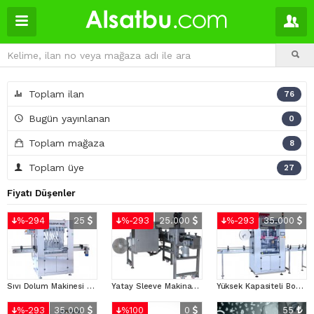
Toplam ilan
76
Bugün yayınlanan
0
Toplam mağaza
8
Toplam üye
27
Fiyatı Düşenler
%-294
25
%-293
25.000
%-293
35.000
Sıvı Dolum Makinesi - sleevemak.com.tr
Yatay Sleeve Makinası - Sleevemak.com.tr
Yüksek Kapasiteli Body Sleeve Makinaları - Sleevemak.com.tr
%-293
35.000
%100
0
55