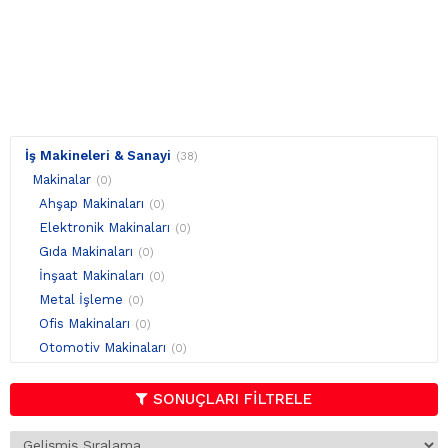
İş Makineleri & Sanayi
(38)
Makinalar
(0)
Ahşap Makinaları
(0)
Elektronik Makinaları
(0)
Gıda Makinaları
(0)
İnşaat Makinaları
(0)
Metal İşleme
(0)
Ofis Makinaları
(0)
Otomotiv Makinaları
(0)
Oyun Makinaları
(0)
Plastik Makinaları
(0)
SONUÇLARI FİLTRELE
Temizlik Makinaları
(0)
Kodlama Makinası
(0)