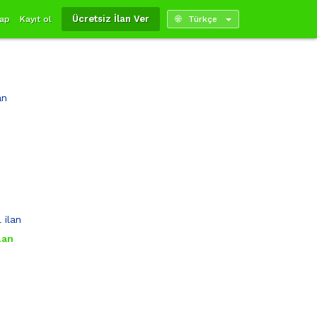
Ücretsiz İlan Ver
yap
Kayıt ol
Türkçe
lan