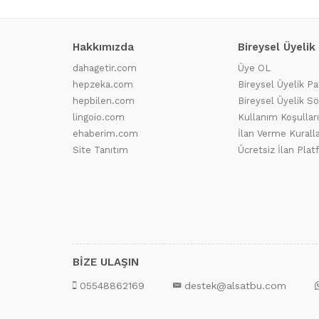
Hakkımızda
Bireysel Üyelik
dahagetir.com
Üye OL
hepzeka.com
Bireysel Üyelik Pa
hepbilen.com
Bireysel Üyelik S
lingoio.com
Kullanım Koşulları
ehaberim.com
İlan Verme Kuralla
Site Tanıtım
Ücretsiz İlan Pla
BİZE ULAŞIN
05548862169
destek@alsatbu.com