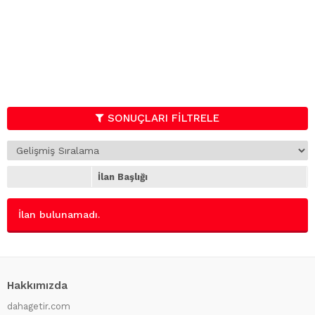
(0)
Vinç
(0)
Yol Makinaları
(0)
Yükleyici
(0)
Beton Ekipmanları
(0)
Römörklar
(0)
Kamyonetler
(0)
SONUÇLARI FİLTRELE
Otobüsler
(0)
Dorseler
(0)
Karavanlar
(0)
Buldozerler
(0)
İlan Başlığı
Boru Döşeme
(0)
Kanal Kazıcılar
(0)
İlan bulunamadı.
Araç Üstü Platformlar
(0)
Silindir Makinaları
(0)
Asfalt Döşeme Makinaları
(0)
Greyderler
(0)
Hakkımızda
Skreyperler
(0)
Toprak stabilizatörleri
(0)
dahagetir.com