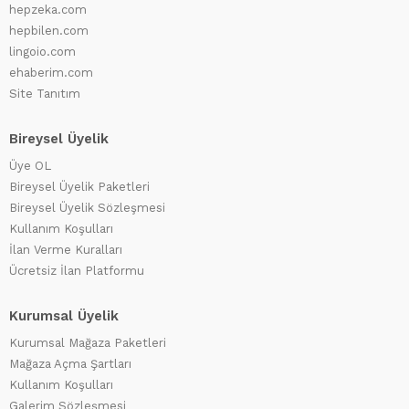
Elekler
(0)
hepzeka.com
Konkasör tesisleri
hepbilen.com
(0)
Burgu Makineleri
lingoio.com
(0)
ehaberim.com
Kazık çakma makinaları
(0)
Site Tanıtım
Bireysel Üyelik
Üye OL
Bireysel Üyelik Paketleri
Bireysel Üyelik Sözleşmesi
Kullanım Koşulları
İlan Verme Kuralları
Ücretsiz İlan Platformu
Kurumsal Üyelik
Kurumsal Mağaza Paketleri
Mağaza Açma Şartları
Kullanım Koşulları
Galerim Sözleşmesi