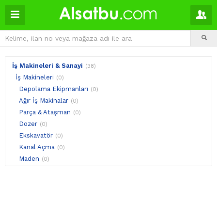
İş Makineleri & Sanayi
(38)
İş Makineleri
(0)
Depolama Ekipmanları
(0)
Ağır İş Makinalar
(0)
Parça & Ataşman
(0)
Dozer
(0)
Ekskavatör
(0)
Kanal Açma
(0)
Maden
(0)
Mini İş Makinaları
(0)
Sondaj
(0)
Çekiciler
(0)
Kamyonlar
(0)
Şantiye Ekipmanları