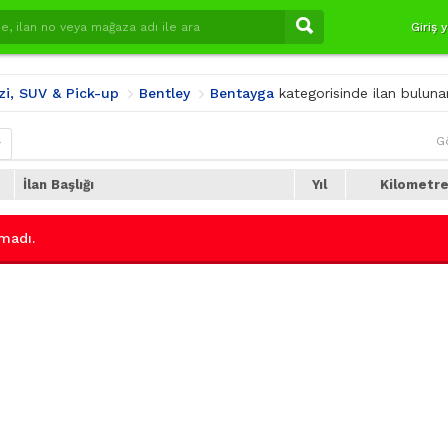
Giriş 
zi, SUV & Pick-up
Bentley
Bentayga
kategorisinde ilan bulun
G
r
İlan Başlığı
Yıl
Kilometr
madı.