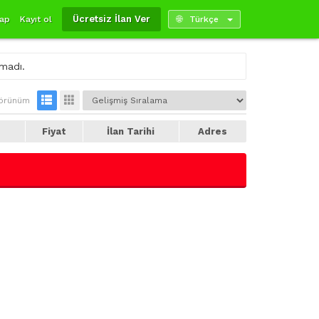
Ücretsiz İlan Ver
yap
Kayıt ol
Türkçe
amadı.
örünüm
e
Fiyat
İlan Tarihi
Adres