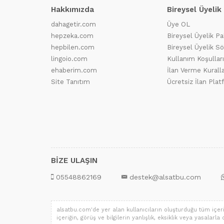
Hakkımızda
Bireysel Üyelik
dahagetir.com
Üye OL
hepzeka.com
Bireysel Üyelik Pa
hepbilen.com
Bireysel Üyelik S
lingoio.com
Kullanım Koşulları
ehaberim.com
İlan Verme Kuralla
Site Tanıtım
Ücretsiz İlan Pla
BİZE ULAŞIN
05548862169
destek@alsatbu.com
alsatbu.com'de yer alan kullanıcıların oluşturduğu tüm içerik,
içeriğin, görüş ve bilgilerin yanlışlık, eksiklik veya yasalarl