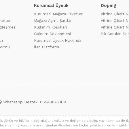
Kurumsal Üyelik
Doping
Kurumsal Mağaza Paketleri
Vitrine Çıkart N
ketleri
Mağaza Açma Şartları
Vitrine Çıkart Na
özleşmesi
Kullanım Koşulları
Vitrine Çıkart N
Galerim Sözleşmesi
Sık Sorulan Sor
rı
Kurumsal Üyelik Hakkında
tformu
İlan Platformu
Whatsapp Destek: 05548862169
 görüş ve bilgilerin doğruluğu, eksiksiz ve değişmez olduğu, yayınlanması ile ilgil
a düzenlenmiş kurallara aykırılığından Alsatbu.com hiçbir şekilde sorumlu değildir. S