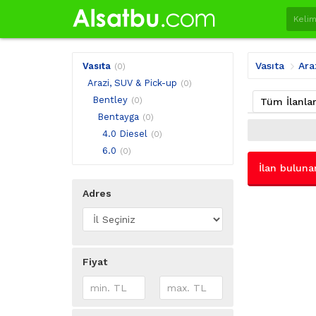
Vasıta
Ara
Vasıta
(0)
Arazi, SUV & Pick-up
(0)
Bentley
(0)
Tüm İlanla
Bentayga
(0)
4.0 Diesel
(0)
6.0
(0)
İlan buluna
Adres
Fiyat