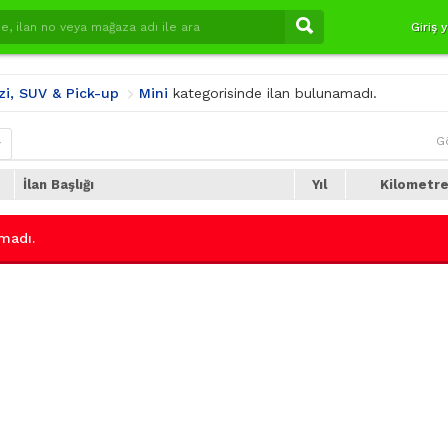
Giriş 
zi, SUV & Pick-up
Mini
kategorisinde ilan bulunamadı.
G
r
İlan Başlığı
Yıl
Kilometr
madı.