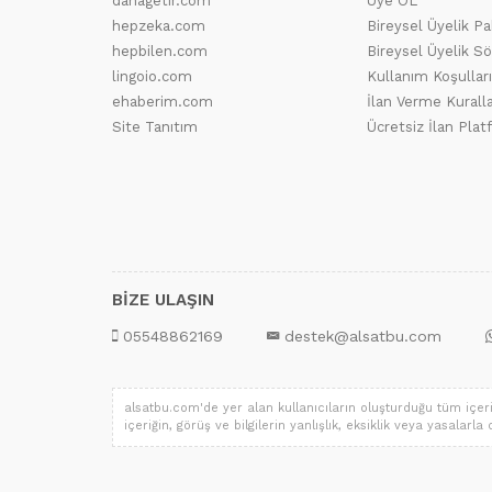
dahagetir.com
Üye OL
hepzeka.com
Bireysel Üyelik Pa
hepbilen.com
Bireysel Üyelik S
lingoio.com
Kullanım Koşulları
ehaberim.com
İlan Verme Kuralla
Site Tanıtım
Ücretsiz İlan Pla
BİZE ULAŞIN
05548862169
destek@alsatbu.com
alsatbu.com'de yer alan kullanıcıların oluşturduğu tüm içerik,
içeriğin, görüş ve bilgilerin yanlışlık, eksiklik veya yasalarl