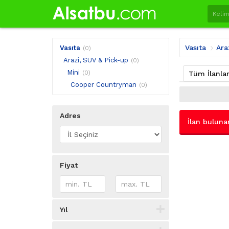
Vasıta
Ara
Vasıta
(0)
Arazi, SUV & Pick-up
(0)
Mini
(0)
Tüm İlanla
Cooper Countryman
(0)
Adres
İlan buluna
Fiyat
Yıl