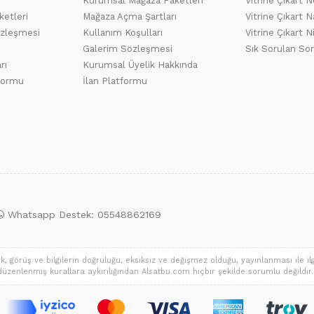
Kurumsal Mağaza Paketleri
Vitrine Çıkart N
ketleri
Mağaza Açma Şartları
Vitrine Çıkart Na
özleşmesi
Kullanım Koşulları
Vitrine Çıkart N
Galerim Sözleşmesi
Sık Sorulan Sor
rı
Kurumsal Üyelik Hakkında
tformu
İlan Platformu
Whatsapp Destek: 05548862169
 görüş ve bilgilerin doğruluğu, eksiksiz ve değişmez olduğu, yayınlanması ile ilgil
a düzenlenmiş kurallara aykırılığından Alsatbu.com hiçbir şekilde sorumlu değildir. S