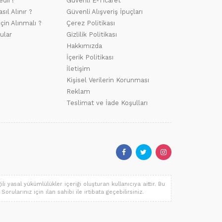
edir?
Güvenli E-Ticaret
sıl Alınır ?
Güvenli Alışveriş İpuçları
için Alınmalı ?
Çerez Politikası
ular
Gizlilik Politikası
Hakkımızda
İçerik Politikası
İletişim
Kişisel Verilerin Korunması
Reklam
Teslimat ve İade Koşulları
i yasal yükümlülükler içeriği oluşturan kullanıcıya aittir. Bu
orularınız için ilan sahibi ile irtibata geçebilirsiniz.