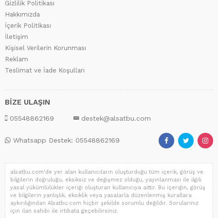
Gizlilik Politikası
Hakkımızda
İçerik Politikası
İletişim
Kişisel Verilerin Korunması
Reklam
Teslimat ve İade Koşulları
BİZE ULAŞIN
05548862169
destek@alsatbu.com
Whatsapp Destek: 05548862169
alsatbu.com'de yer alan kullanıcıların oluşturduğu tüm içerik, görüş ve
bilgilerin doğruluğu, eksiksiz ve değişmez olduğu, yayınlanması ile ilgili
yasal yükümlülükler içeriği oluşturan kullanıcıya aittir. Bu içeriğin, görüş
ve bilgilerin yanlışlık, eksiklik veya yasalarla düzenlenmiş kurallara
aykırılığından Alsatbu.com hiçbir şekilde sorumlu değildir. Sorularınız
için ilan sahibi ile irtibata geçebilirsiniz.