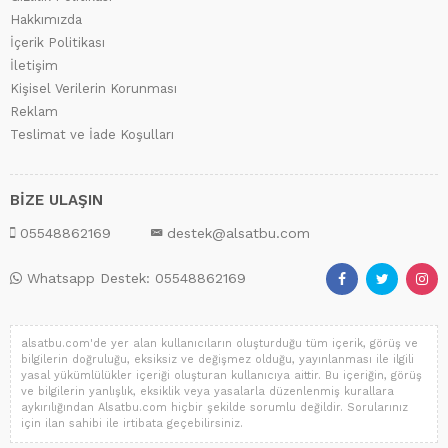
Hakkımızda
İçerik Politikası
İletişim
Kişisel Verilerin Korunması
Reklam
Teslimat ve İade Koşulları
BİZE ULAŞIN
05548862169
destek@alsatbu.com
Whatsapp Destek: 05548862169
alsatbu.com'de yer alan kullanıcıların oluşturduğu tüm içerik, görüş ve
bilgilerin doğruluğu, eksiksiz ve değişmez olduğu, yayınlanması ile ilgili
yasal yükümlülükler içeriği oluşturan kullanıcıya aittir. Bu içeriğin, görüş
ve bilgilerin yanlışlık, eksiklik veya yasalarla düzenlenmiş kurallara
aykırılığından Alsatbu.com hiçbir şekilde sorumlu değildir. Sorularınız
için ilan sahibi ile irtibata geçebilirsiniz.