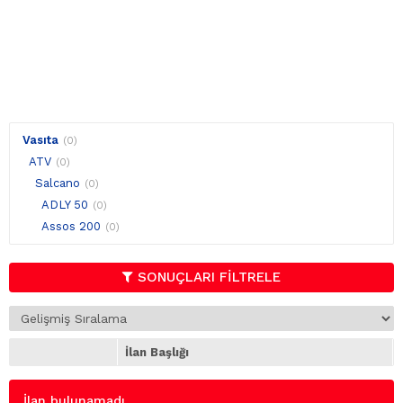
Vasıta
(0)
ATV
(0)
Salcano
(0)
ADLY 50
(0)
Assos 200
(0)
SONUÇLARI FİLTRELE
İlan Başlığı
İlan bulunamadı.