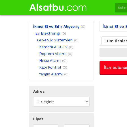
İkinci El ve S
İkinci El ve Sıfır Alışveriş
(0)
Ev Elektroniği
(0)
Güvenlik Sistemleri
(0)
Tüm İlanla
Kamera & CCTV
(0)
Deprem Alarmı
(0)
Hırsız Alarm
(0)
Kapı Kontrol
İlan buluna
(0)
Yangın Alarmı
(0)
Adres
Fiyat