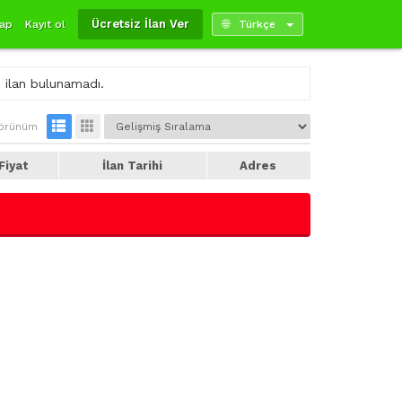
Ücretsiz İlan Ver
yap
Kayıt ol
Türkçe
 ilan bulunamadı.
örünüm
Fiyat
İlan Tarihi
Adres