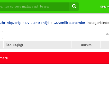
Giriş 
ıfır Alışveriş
Ev Elektroniği
Güvenlik Sistemleri
kategorisinde
G
r
İlan Başlığı
Durum
madı.