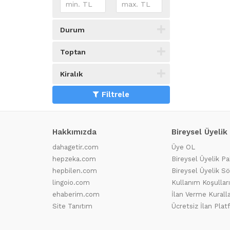
Durum
Toptan
Kiralık
Filtrele
Hakkımızda
Bireysel Üyelik
dahagetir.com
Üye OL
hepzeka.com
Bireysel Üyelik Pa
hepbilen.com
Bireysel Üyelik S
lingoio.com
Kullanım Koşulları
ehaberim.com
İlan Verme Kuralla
Site Tanıtım
Ücretsiz İlan Pla