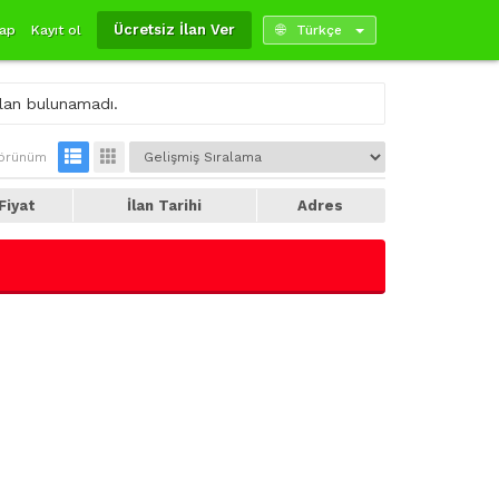
Ücretsiz İlan Ver
yap
Kayıt ol
Türkçe
ilan bulunamadı.
örünüm
Fiyat
İlan Tarihi
Adres