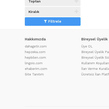
Toptan
Kiralık
Filtrele
Hakkımızda
Bireysel Üyelik
dahagetir.com
Üye OL
hepzeka.com
Bireysel Üyelik Pa
hepbilen.com
Bireysel Üyelik S
lingoio.com
Kullanım Koşulları
ehaberim.com
İlan Verme Kuralla
Site Tanıtım
Ücretsiz İlan Pla