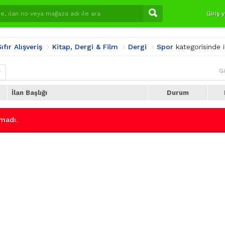
Giriş 
ıfır Alışveriş
Kitap, Dergi & Film
Dergi
Spor
kategorisinde 
G
r
İlan Başlığı
Durum
madı.