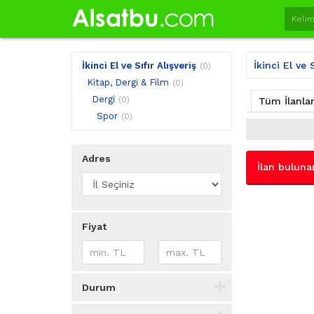
İkinci El ve S
İkinci El ve Sıfır Alışveriş
(0)
Kitap, Dergi & Film
(0)
Dergi
(0)
Tüm İlanla
Spor
(0)
Adres
İlan buluna
Fiyat
Durum