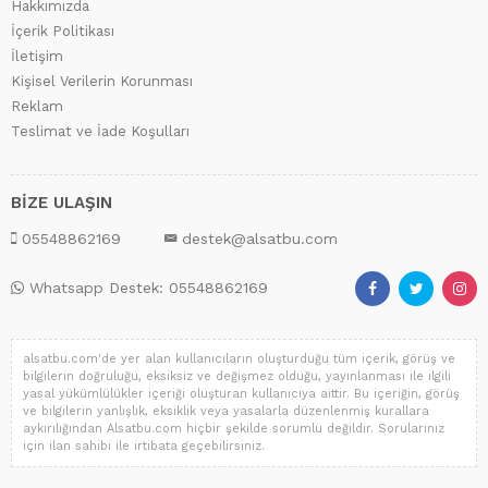
Hakkımızda
İçerik Politikası
İletişim
Kişisel Verilerin Korunması
Reklam
Teslimat ve İade Koşulları
BİZE ULAŞIN
05548862169
destek@alsatbu.com
Whatsapp Destek: 05548862169
alsatbu.com'de yer alan kullanıcıların oluşturduğu tüm içerik, görüş ve
bilgilerin doğruluğu, eksiksiz ve değişmez olduğu, yayınlanması ile ilgili
yasal yükümlülükler içeriği oluşturan kullanıcıya aittir. Bu içeriğin, görüş
ve bilgilerin yanlışlık, eksiklik veya yasalarla düzenlenmiş kurallara
aykırılığından Alsatbu.com hiçbir şekilde sorumlu değildir. Sorularınız
için ilan sahibi ile irtibata geçebilirsiniz.