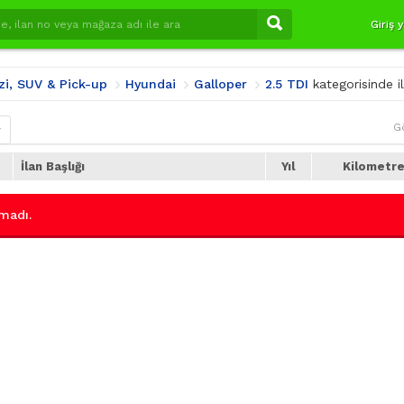
Giriş 
zi, SUV & Pick-up
Hyundai
Galloper
2.5 TDI
kategorisinde 
G
r
İlan Başlığı
Yıl
Kilometr
madı.