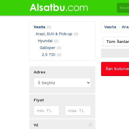
Vasıta
Ara
Vasıta
(0)
Arazi, SUV & Pick-up
(0)
Hyundai
(0)
Tüm İlanla
Galloper
(0)
2.5 TDI
(0)
İlan buluna
Adres
Fiyat
Yıl