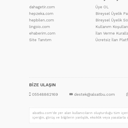
dahagetir.com
Üye OL
hepzeka.com
Bireysel Üyelik Pa
hepbilen.com
Bireysel Üyelik S
lingoio.com
Kullanım Koşulları
ehaberim.com
İlan Verme Kuralla
Site Tanıtım
Ücretsiz İlan Pla
BİZE ULAŞIN
05548862169
destek@alsatbu.com
alsatbu.com'de yer alan kullanıcıların oluşturduğu tüm içerik,
içeriğin, görüş ve bilgilerin yanlışlık, eksiklik veya yasalarl