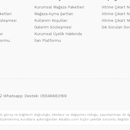
Kurumsal Mağaza Paketleri
Vitrine Çıkart N
ketleri
Mağaza Açma Şartları
Vitrine Çıkart Na
özleşmesi
Kullanım Koşulları
Vitrine Çıkart N
Galerim Sözleşmesi
Sık Sorulan Sor
rı
Kurumsal Üyelik Hakkında
tformu
İlan Platformu
Whatsapp Destek: 05548862169
 görüş ve bilgilerin doğruluğu, eksiksiz ve değişmez olduğu, yayınlanması ile ilgil
a düzenlenmiş kurallara aykırılığından Alsatbu.com hiçbir şekilde sorumlu değildir. S