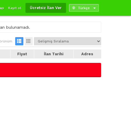
Ücretsiz İlan Ver
yap
Kayıt ol
Türkçe
ilan bulunamadı.
örünüm
e
Fiyat
İlan Tarihi
Adres