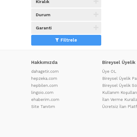
Kiralık
Durum
Garanti
Filtrele
Hakkımızda
Bireysel Üyelik
dahagetir.com
Üye OL
hepzeka.com
Bireysel Üyelik Pa
hepbilen.com
Bireysel Üyelik S
lingoio.com
Kullanım Koşulları
ehaberim.com
İlan Verme Kuralla
Site Tanıtım
Ücretsiz İlan Pla