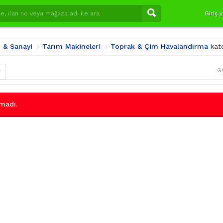
Giriş 
i & Sanayi
Tarım Makineleri
Toprak & Çim Havalandırma
kat
G
r
madı.