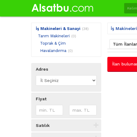
İş Makineler
İş Makineleri & Sanayi
(38)
Tarım Makineleri
(0)
Toprak & Çim
Tüm İlanla
Havalandırma
(0)
İlan buluna
Adres
Fiyat
Satılık