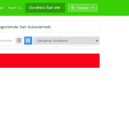
Ücretsiz İlan Ver
yap
Kayıt ol
Türkçe
egorisinde ilan bulunamadı.
örünüm